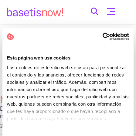
Skip
to
content
Nothing Found
It seems we can’t find what you’re looking for.
Esta página web usa cookies
Perhaps searching can help.
Las cookies de este sitio web se usan para personalizar
Cerca:
el contenido y los anuncios, ofrecer funciones de redes
sociales y analizar el tráfico. Además, compartimos
información sobre el uso que haga del sitio web con
nuestros partners de redes sociales, publicidad y análisis
Més Populars
web, quienes pueden combinarla con otra información
Diferentes tipos de relaciones no
que les haya proporcionado o que hayan recopilado a
monogámicas
partir del uso que haya hecho de sus servicios.
29 d'octubre de 2020 |
Communication
Selección